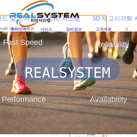
Skip
to
content
검
드 및 문자인식(OCR) 시스템
3D 재고시각화
색
ogle Vision AI 활용
...
회사소개
서비스
장비정보
고객지원
1. 창고의 랙 구조를 3D로 시각화하여 설계합니다.
2. 편집기능으로 실제 창고 구조를 그대로 재현할 수 있습니
3. 특정 영역을 별도의 색상으로 구분하여 시각적으로 관리할
R
E
A
L
S
Y
S
T
E
M
4. 실시간 재고 현황을 3D로 확인할 수 있으며, 재고이동/
5. 로케이션 수, 사용률, 미사용률, 가용율이 표시되어 창고
6. 사용자 편의성에 맞춰 3D 뷰, 평면 뷰를 제공합니다.
자세히 보기
X